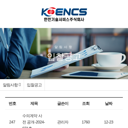
알림사항
입찰공고
알림사항
입찰공고
번호
제목
글쓴이
조회
날짜
수의계약 사
247
전 공개-2024-
관리자
1760
12-23