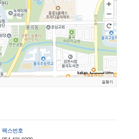
100m
길찾기
팩스번호