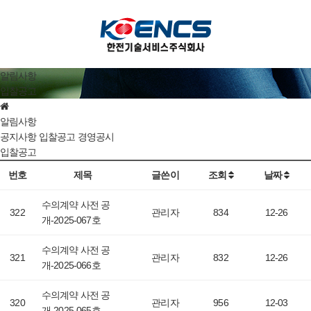
알림사항
입찰공고
알림사항
공지사항
입찰공고
경영공시
입찰공고
번호
제목
글쓴이
조회
날짜
수의계약 사전 공
322
관리자
834
12-26
개-2025-067호
수의계약 사전 공
321
관리자
832
12-26
개-2025-066호
수의계약 사전 공
320
관리자
956
12-03
개-2025-065호