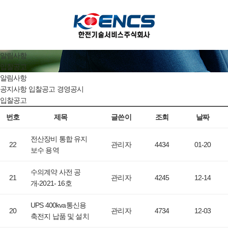
알림사항
입찰공고
알림사항
공지사항
입찰공고
경영공시
입찰공고
번호
제목
글쓴이
조회
날짜
전산장비 통합 유지
22
관리자
4434
01-20
보수 용역
수의계약 사전 공
21
관리자
4245
12-14
개-2021- 16호
UPS 400kva통신용
20
관리자
4734
12-03
축전지 납품 및 설치