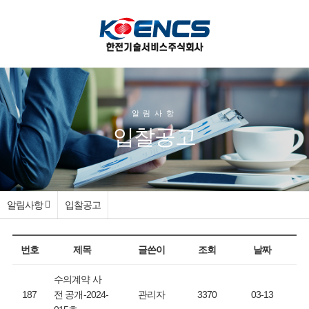
알림사항
입찰공고
알림사항
입찰공고
번호
제목
글쓴이
조회
날짜
수의계약 사
187
전 공개-2024-
관리자
3370
03-13