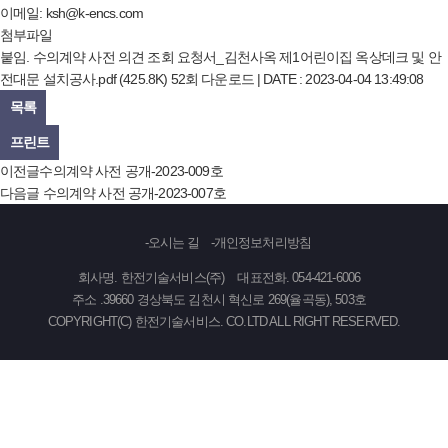
이메일:
ksh@k-encs.com
첨부파일
붙임. 수의계약 사전 의견 조회 요청서_김천사옥 제1어린이집 옥상데크 및 안
전대문 설치공사.pdf
(425.8K)
52회 다운로드 | DATE : 2023-04-04 13:49:08
목록
프린트
이전글
수의계약 사전 공개-2023-009호
다음글
수의계약 사전 공개-2023-007호
오시는 길
개인정보처리방침
회사명. 한전기술서비스(주)
대표전화. 054-421-6006
주소 .39660 경상북도 김천시 혁신로 269(율곡동), 503호
COPYRIGHT(C) 한전기술서비스. CO.LTD ALL RIGHT RESERVED.