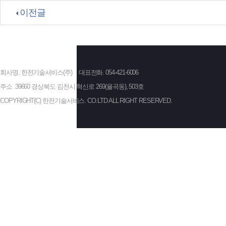
이전글
회사명. 한전기술서비스(주)
대표전화. 054-421-6006
주소 .39660 경상북도 김천시 혁신로 269(율곡동), 503호
COPYRIGHT(C) 한전기술서비스. CO.LTD ALL RIGHT RESERVED.