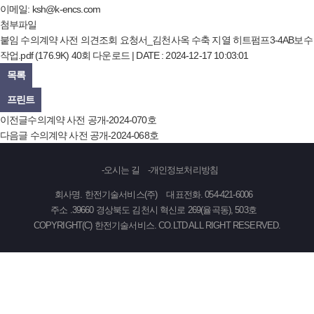
이메일:
ksh@k-encs.com
첨부파일
붙임 수의계약 사전 의견조회 요청서_김천사옥 수축 지열 히트펌프3-4AB보수
작업.pdf
(176.9K)
40회 다운로드 | DATE : 2024-12-17 10:03:01
목록
프린트
이전글
수의계약 사전 공개-2024-070호
다음글
수의계약 사전 공개-2024-068호
오시는 길
개인정보처리방침
회사명. 한전기술서비스(주)
대표전화. 054-421-6006
주소 .39660 경상북도 김천시 혁신로 269(율곡동), 503호
COPYRIGHT(C) 한전기술서비스. CO.LTD ALL RIGHT RESERVED.