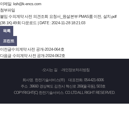
이메일:
ksh@k-encs.com
첨부파일
붙임 수의계약 사전 의견조회 요청서_원설본부 PMAS룸 이전, 설치.pdf
(38.1K)
49회 다운로드 | DATE : 2024-11-28 18:21:03
목록
프린트
이전글
수의계약 사전 공개-2024-064호
다음글
수의계약 사전 공개-2024-062호
오시는 길
개인정보처리방침
회사명. 한전기술서비스(주)
대표전화. 054-421-6006
주소 .39660 경상북도 김천시 혁신로 269(율곡동), 503호
COPYRIGHT(C) 한전기술서비스. CO.LTD ALL RIGHT RESERVED.