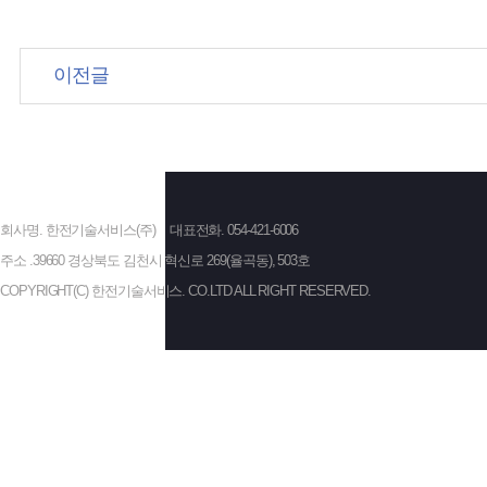
이전글
회사명. 한전기술서비스(주)
대표전화. 054-421-6006
주소 .39660 경상북도 김천시 혁신로 269(율곡동), 503호
COPYRIGHT(C) 한전기술서비스. CO.LTD ALL RIGHT RESERVED.