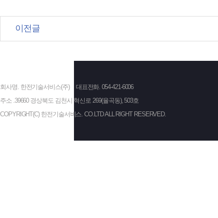
이전글
회사명. 한전기술서비스(주)
대표전화. 054-421-6006
주소 .39660 경상북도 김천시 혁신로 269(율곡동), 503호
COPYRIGHT(C) 한전기술서비스. CO.LTD ALL RIGHT RESERVED.